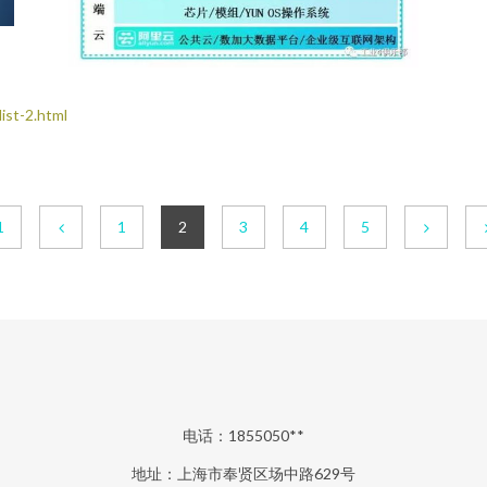
t-2.html
1
1
2
3
4
5
电话：1855050**
地址：上海市奉贤区场中路629号