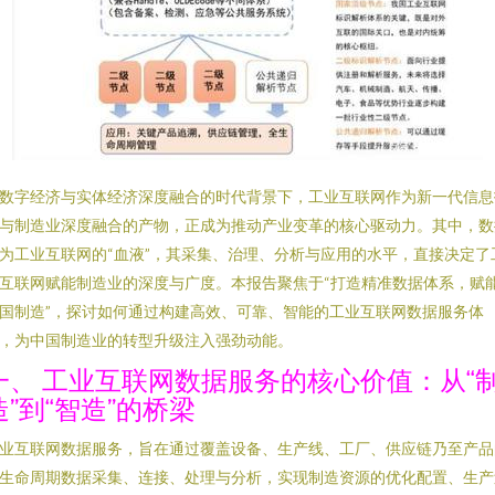
数字经济与实体经济深度融合的时代背景下，工业互联网作为新一代信息
与制造业深度融合的产物，正成为推动产业变革的核心驱动力。其中，数
为工业互联网的“血液”，其采集、治理、分析与应用的水平，直接决定了
互联网赋能制造业的深度与广度。本报告聚焦于“打造精准数据体系，赋
国制造”，探讨如何通过构建高效、可靠、智能的工业互联网数据服务体
，为中国制造业的转型升级注入强劲动能。
一、 工业互联网数据服务的核心价值：从“
造”到“智造”的桥梁
业互联网数据服务，旨在通过覆盖设备、生产线、工厂、供应链乃至产品
生命周期数据采集、连接、处理与分析，实现制造资源的优化配置、生产