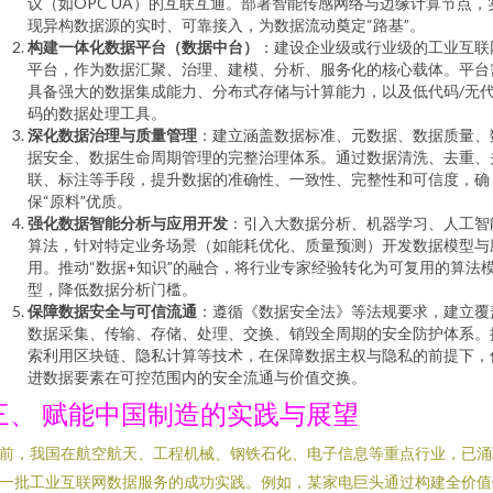
议（如OPC UA）的互联互通。部署智能传感网络与边缘计算节点，
现异构数据源的实时、可靠接入，为数据流动奠定“路基”。
构建一体化数据平台（数据中台）
：建设企业级或行业级的工业互联
平台，作为数据汇聚、治理、建模、分析、服务化的核心载体。平台
具备强大的数据集成能力、分布式存储与计算能力，以及低代码/无
码的数据处理工具。
深化数据治理与质量管理
：建立涵盖数据标准、元数据、数据质量、
据安全、数据生命周期管理的完整治理体系。通过数据清洗、去重、
联、标注等手段，提升数据的准确性、一致性、完整性和可信度，确
保“原料”优质。
强化数据智能分析与应用开发
：引入大数据分析、机器学习、人工智
算法，针对特定业务场景（如能耗优化、质量预测）开发数据模型与
用。推动“数据+知识”的融合，将行业专家经验转化为可复用的算法
型，降低数据分析门槛。
保障数据安全与可信流通
：遵循《数据安全法》等法规要求，建立覆
数据采集、传输、存储、处理、交换、销毁全周期的安全防护体系。
索利用区块链、隐私计算等技术，在保障数据主权与隐私的前提下，
进数据要素在可控范围内的安全流通与价值交换。
三、 赋能中国制造的实践与展望
前，我国在航空航天、工程机械、钢铁石化、电子信息等重点行业，已涌
一批工业互联网数据服务的成功实践。例如，某家电巨头通过构建全价值