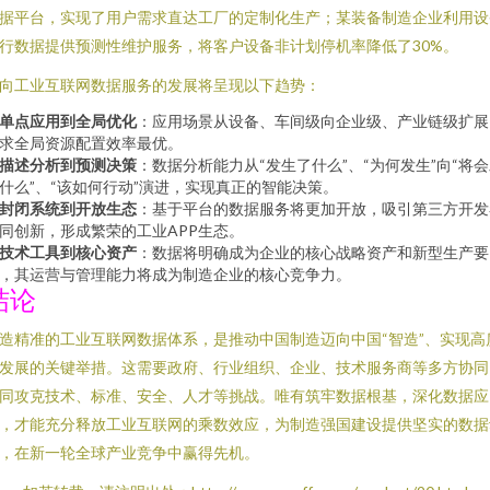
据平台，实现了用户需求直达工厂的定制化生产；某装备制造企业利用设
行数据提供预测性维护服务，将客户设备非计划停机率降低了30%。
向工业互联网数据服务的发展将呈现以下趋势：
单点应用到全局优化
：应用场景从设备、车间级向企业级、产业链级扩展
求全局资源配置效率最优。
描述分析到预测决策
：数据分析能力从“发生了什么”、“为何发生”向“将
什么”、“该如何行动”演进，实现真正的智能决策。
封闭系统到开放生态
：基于平台的数据服务将更加开放，吸引第三方开发
同创新，形成繁荣的工业APP生态。
技术工具到核心资产
：数据将明确成为企业的核心战略资产和新型生产要
，其运营与管理能力将成为制造企业的核心竞争力。
结论
造精准的工业互联网数据体系，是推动中国制造迈向中国“智造”、实现高
发展的关键举措。这需要政府、行业组织、企业、技术服务商等多方协同
同攻克技术、标准、安全、人才等挑战。唯有筑牢数据根基，深化数据应
，才能充分释放工业互联网的乘数效应，为制造强国建设提供坚实的数据
，在新一轮全球产业竞争中赢得先机。