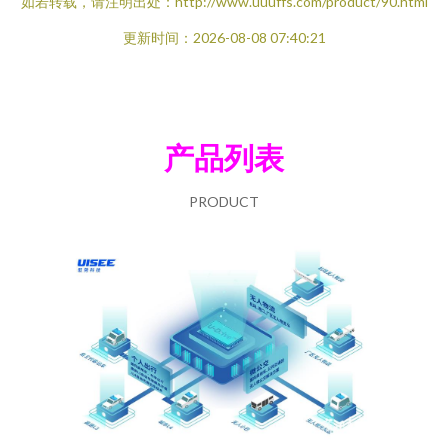
如若转载，请注明出处：http://www.uuuffs.com/product/90.html
更新时间：2026-08-08 07:40:21
产品列表
PRODUCT