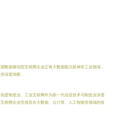
中国数据驱动型互联网企业正将大数据能力延伸至工业领域，
提供深度洞察。
特别是制造业。工业互联网作为新一代信息技术与制造业深度
型互联网企业凭借其在大数据、云计算、人工智能等领域的技