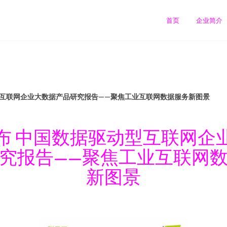
首页
企业简介
型互联网企业大数据产品研究报告——聚焦工业互联网数据服务新图景
布 中国数据驱动型互联网企
究报告——聚焦工业互联网
新图景