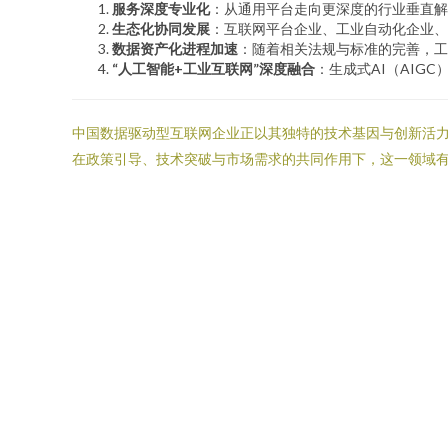
服务深度专业化
：从通用平台走向更深度的行业垂直解
生态化协同发展
：互联网平台企业、工业自动化企业、
数据资产化进程加速
：随着相关法规与标准的完善，工
“人工智能+工业互联网”深度融合
：生成式AI（AI
中国数据驱动型互联网企业正以其独特的技术基因与创新活
在政策引导、技术突破与市场需求的共同作用下，这一领域