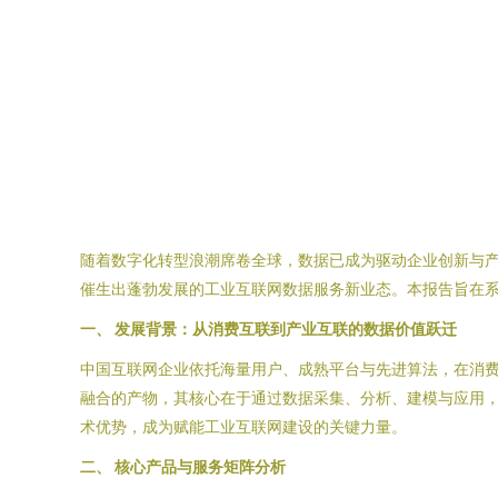
随着数字化转型浪潮席卷全球，数据已成为驱动企业创新与
催生出蓬勃发展的工业互联网数据服务新业态。本报告旨在
一、 发展背景：从消费互联到产业互联的数据价值跃迁
中国互联网企业依托海量用户、成熟平台与先进算法，在消
融合的产物，其核心在于通过数据采集、分析、建模与应用
术优势，成为赋能工业互联网建设的关键力量。
二、 核心产品与服务矩阵分析