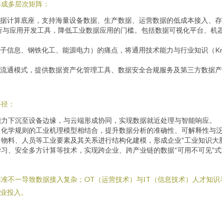
形成多层次矩阵：
据计算底座，支持海量设备数据、生产数据、运营数据的低成本接入、存储
析与应用开发工具，降低工业数据应用的门槛。包括数据可视化平台、机
子信息、钢铁化工、能源电力）的痛点，将通用技术能力与行业知识（Kn
流通模式，提供数据资产化管理工具、数据安全合规服务及第三方数据产
路径：
能力下沉至设备边缘，与云端形成协同，实现数据就近处理与智能响应。
、化学规则的工业机理模型相结合，提升数据分析的准确性、可解释性与
物料、人员等工业要素及其关系进行结构化建模，形成企业“工业知识大
习、安全多方计算等技术，实现跨企业、跨产业链的数据“可用不可见”
准不一导致数据接入复杂；OT（运营技术）与IT（信息技术）人才知
企业投入。