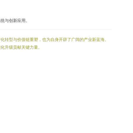
系统与创新应用。
字化转型与价值链重塑，也为自身开辟了广阔的产业新蓝海。
能化升级贡献关键力量。