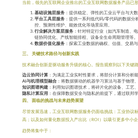
当前，领先的互联网企业推出的工业互联网数据服务产品已
基础设施层服务
：提供稳定、弹性的工业云平台与大数
平台工具层服务
：提供一系列低代码/零代码的数据分
控、预测性维护、能效优化等场景应用。
行业解决方案层服务
：针对特定行业（如汽车制造、电
链协同优化、产线智能排程、设备全生命周期管理等。
数据价值化服务
：探索工业数据的确权、估值、交易与
三、 关键技术路径与创新实践
技术融合创新是驱动服务升级的核心。报告观察到以下关键
边云协同计算
：为满足工业实时性要求，将部分计算和分析
AI与机理模型融合
：将数据驱动的机器学习算法与基于物理
知识图谱构建
：利用知识图谱技术，将碎片化的设备、工艺、
隐私计算应用
：在保障数据安全与隐私的前提下，通过联邦学
四、 面临的挑战与未来趋势展望
尽管发展迅速，工业互联网数据服务仍面临挑战：工业协议标
高；以及如何量化数据投入产出比（ROI）以吸引更多中小
趋势将集中于：