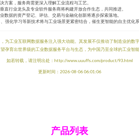
决方案，服务商需更深入理解工业流程与工艺。
垂直行业龙头及专业软件服务商将构建开放合作生态，共同推进。
业数据的资产登记、评估、交易与金融化创新将逐步探索落地。
GC）、强化学习等新技术将与工业场景更紧密结合，催生更智能的自主优化
力，为工业互联网数据服务注入强大动能。其发展不仅推动了制造业的数
有望孕育出世界级的工业数据服务平台与生态，为中国乃至全球的工业智
如若转载，请注明出处：http://www.uuuffs.com/product/93.html
更新时间：2026-08-06 06:01:06
产品列表